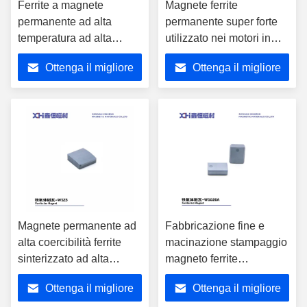
Ferrite a magnete
Magnete ferrite
permanente ad alta
permanente super forte
temperatura ad alta
utilizzato nei motori in
coercibilità W007C
vari campi W019D
Ottenga il migliore
Ottenga il migliore
prezzo
prezzo
Magnete permanente ad
Fabbricazione fine e
alta coercibilità ferrite
macinazione stampaggio
sinterizzato ad alta
magneto ferrite
temperatura per motore
permanente per motore
Ottenga il migliore
Ottenga il migliore
inverter W123
di ventole W1026A