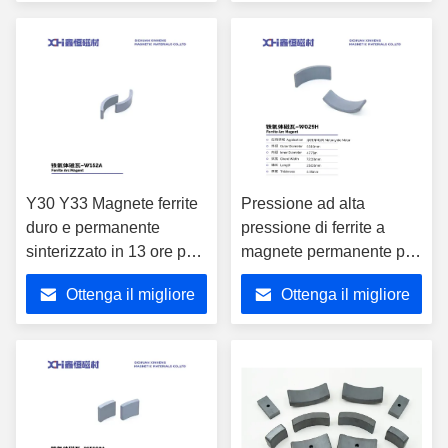
prezzo
prezzo
Y30 Y33 Magnete ferrite
Pressione ad alta
duro e permanente
pressione di ferrite a
sinterizzato in 13 ore per
magnete permanente per
motore di moto W152A
motore di moto W029H
Ottenga il migliore
Ottenga il migliore
prezzo
prezzo