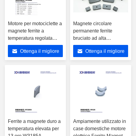
Motore per motociclette a
Magnete circolare
magnete ferrite a
permanente ferrite
temperatura regolata
bruciato ad alta
automatica W5168A
temperatura per 13 ore
Ottenga il migliore
Ottenga il migliore
per il motore del
ventilatore W1125A
prezzo
prezzo
Ferrite a magnete duro a
Ampiamente utilizzato in
temperatura elevata per
case domestiche motore
13 ore W3185A
elettrico Ferrite Magnetic