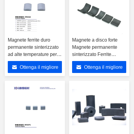
Magnete ferrite duro
Magnete a disco forte
permanente sinterizzato
Magnete permanente
ad alte temperature per
sinterizzato Ferrite
motori per motocicli
(R24.0mm-R18.0mm)
Ottenga il migliore
Ottenga il migliore
W021A
×43.0mm Motore
motociclistico
prezzo
prezzo