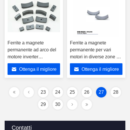
Ferrite a magnete
Ferrite a magnete
permanente ad arco del
permanente per vari
motore inverter
motori in diverse zone di
personalizzate per
temperatura W029H
Ottenga il migliore
Ottenga il migliore
disegni del cliente
prezzo
prezzo
23
24
25
26
27
28
29
30
Contatti