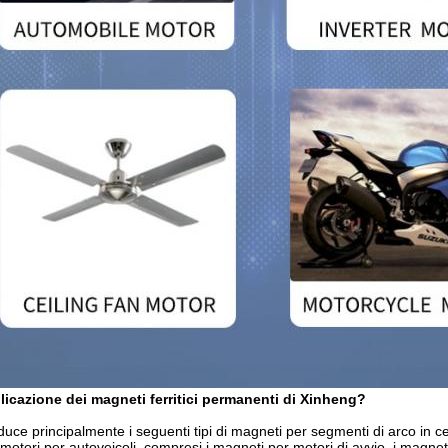
plicazione dei magneti ferritici permanenti di Xinheng?
uce principalmente i seguenti tipi di magneti per segmenti di arco in c
otori per autoveicoli, compresi i magneti per motori di avvio, i magneti 