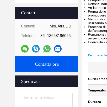
Composizione
Densità: hann
An-isotropia 
Forma delle p
Contatti
promuovere l
Metodo di st
utilizzando a
Contatti:
Mrs. Afra Liu
Processo di 
dell'anisotr
Remanenza -
Telefono:
86--13658196055
perpendicola
Coercività - 
Proprietà fi
Contatta ora
Curie
Tempe
Spedicaci
Temperatur
Durezza