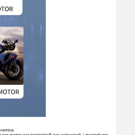
eramica:
per motori per tergicristalli per autoveicoli, i magneti per