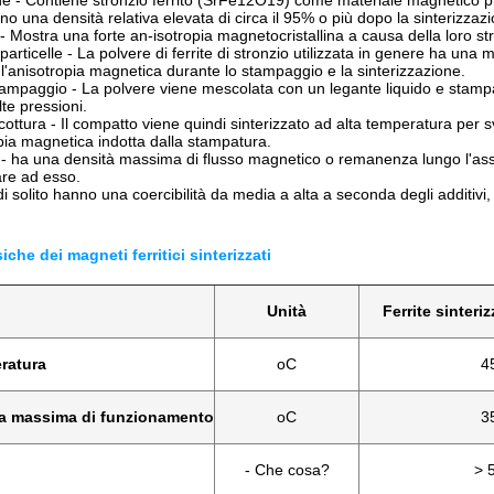
 - Contiene stronzio ferrito (SrFe12O19) come materiale magnetico p
o una densità relativa elevata di circa il 95% o più dopo la sinterizzaz
- Mostra una forte an-isotropia magnetocristallina a causa della loro str
articelle - La polvere di ferrite di stronzio utilizzata in genere ha una
'anisotropia magnetica durante lo stampaggio e la sinterizzazione.
ampaggio - La polvere viene mescolata con un legante liquido e stam
lte pressioni.
cottura - Il compatto viene quindi sinterizzato ad alta temperatura per 
opia magnetica indotta dalla stampatura.
 ha una densità massima di flusso magnetico o remanenza lungo l'as
re ad esso.
di solito hanno una coercibilità da media a alta a seconda degli additivi, 
siche dei magneti ferritici sinterizzati
Unità
Ferrite sinteri
ratura
oC
4
a massima di funzionamento
oC
3
- Che cosa?
> 