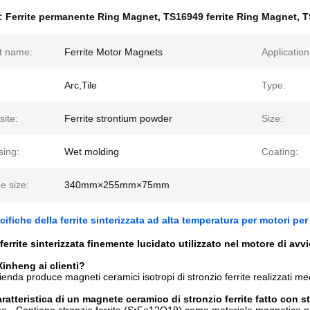
e:
Ferrite permanente Ring Magnet
,
TS16949 ferrite Ring Magnet
,
T
t name:
Ferrite Motor Magnets
Application
Arc,Tile
Type:
ite:
Ferrite strontium powder
Size:
sing:
Wet molding
Coating:
e size:
340mm×255mm×75mm
cifiche della ferrite sinterizzata ad alta temperatura per motori p
ferrite sinterizzata finemente lucidato utilizzato nel motore di av
Xinheng ai clienti?
ienda produce magneti ceramici isotropi di stronzio ferrite realizzati
caratteristica di un magnete ceramico di stronzio ferrite fatto c