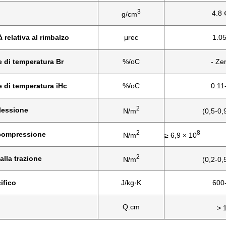
3
4.8 
g/cm
 relativa al rimbalzo
μrec
1.05
e di temperatura Br
%/oC
- Ze
e di temperatura iHc
%/oC
0.11
2
flessione
N/m
(0,5-0,
2
8
-compressione
N/m
≥ 6,9 × 10
2
alla trazione
N/m
(0,2-0,
ifico
J/kg·K
600
Q.cm
> 