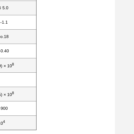
¢ 5.0
-1.1
ro.18
-0.40
8
9) × 10
8
5) × 10
-900
4
10