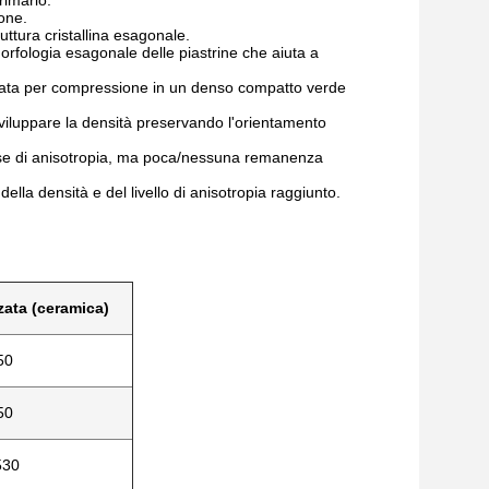
rimario.
ione.
uttura cristallina esagonale.
 morfologia esagonale delle piastrine che aiuta a
pata per compressione in un denso compatto verde
sviluppare la densità preservando l'orientamento
se di anisotropia, ma poca/nessuna remanenza
della densità e del livello di anisotropia raggiunto.
zzata (ceramica)
50
50
530