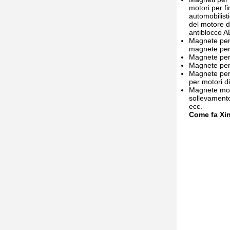
motori per fi
automobilist
del motore d
antiblocco A
Magnete per e
magnete per m
Magnete per v
Magnete per 
Magnete per 
per motori d
Magnete moto
sollevamento
ecc.
Come fa Xin