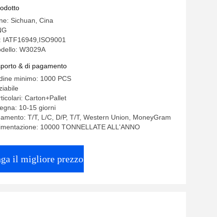
rodotto
ine: Sichuan, Cina
NG
ne: IATF16949,ISO9001
dello: W3029A
asporto & di pagamento
rdine minimo: 1000 PCS
iabile
ticolari: Carton+Pallet
egna: 10-15 giorni
gamento: T/T, L/C, D/P, T/T, Western Union, MoneyGram
alimentazione: 10000 TONNELLATE ALL'ANNO
ga il migliore prezzo