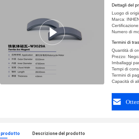
Dettagli del p
Luogo di orig
Marca: INHE
Certificazio
Numero di mo
Termini di tr
Quantità di o
Prezzo: Negoz
Imballaggi par
Tempi di cons
Termini di pa
Capacità di 
Otten
l prodotto
Descrizione del prodotto