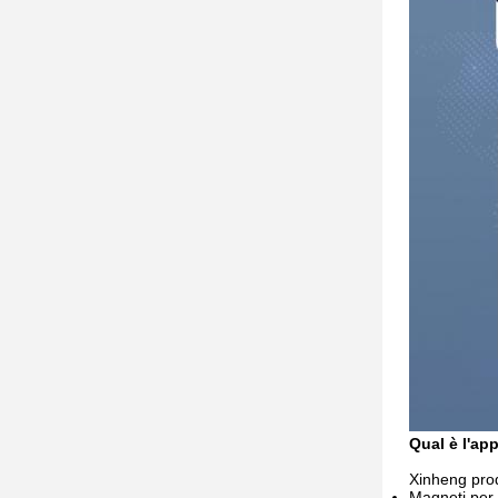
Qual è l'ap
Xinheng prod
Magneti per m