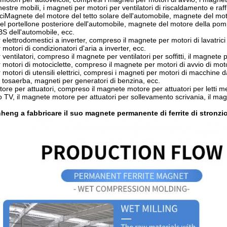
nestre mobili, i magneti per motori per ventilatori di riscaldamento e ra
iciMagnete del motore del tetto solare dell'automobile, magnete del mo
el portellone posteriore dell'automobile, magnete del motore della pom
BS dell'automobile, ecc.
lettrodomestici a inverter, compreso il magnete per motori di lavatrici a i
otori di condizionatori d'aria a inverter, ecc.
entilatori, compreso il magnete per ventilatori per soffitti, il magnete p
motori di motociclette, compreso il magnete per motori di avvio di motoc
motori di utensili elettrici, compresi i magneti per motori di macchine d
i tosaerba, magneti per generatori di benzina, ecc.
re per attuatori, compreso il magnete motore per attuatori per letti med
 TV, il magnete motore per attuatori per sollevamento scrivania, il magne
heng a fabbricare il suo magnete permanente di ferrite di stronzi