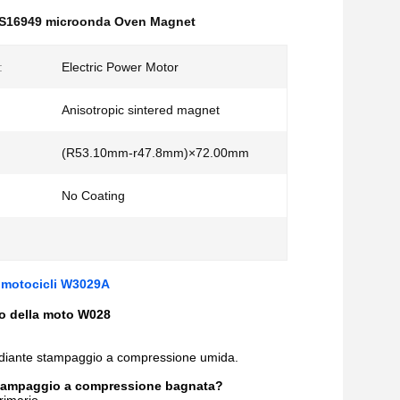
S16949 microonda Oven Magnet
:
Electric Power Motor
Anisotropic sintered magnet
(R53.10mm-r47.8mm)×72.00mm
No Coating
er motocicli W3029A
vio della moto W028
 mediante stampaggio a compressione umida.
on stampaggio a compressione bagnata?