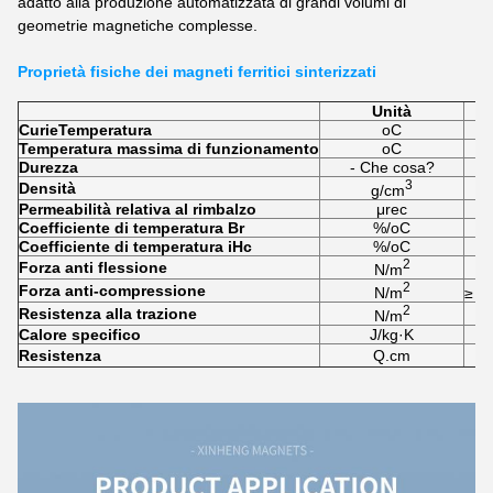
adatto alla produzione automatizzata di grandi volumi di
geometrie magnetiche complesse.
Proprietà fisiche dei magneti ferritici sinterizzati
Unità
Curie
Temperatura
oC
Temperatura massima di funzionamento
oC
Durezza
- Che cosa?
3
Densità
g/cm
Permeabilità relativa al rimbalzo
μrec
Coefficiente di temperatura Br
%/oC
Coefficiente di temperatura iHc
%/oC
2
Forza anti flessione
N/m
2
Forza anti-compressione
N/m
≥ 6,
2
Resistenza alla trazione
N/m
Calore specifico
J/kg·K
Resistenza
Q.cm