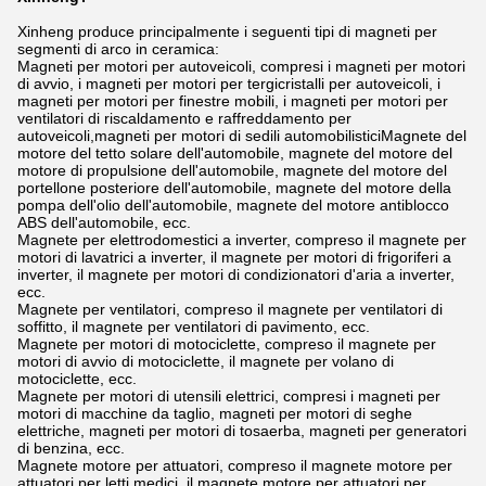
Xinheng produce principalmente i seguenti tipi di magneti per
segmenti di arco in ceramica:
Magneti per motori per autoveicoli, compresi i magneti per motori
di avvio, i magneti per motori per tergicristalli per autoveicoli, i
magneti per motori per finestre mobili, i magneti per motori per
ventilatori di riscaldamento e raffreddamento per
autoveicoli,magneti per motori di sedili automobilisticiMagnete del
motore del tetto solare dell'automobile, magnete del motore del
motore di propulsione dell'automobile, magnete del motore del
portellone posteriore dell'automobile, magnete del motore della
pompa dell'olio dell'automobile, magnete del motore antiblocco
ABS dell'automobile, ecc.
Magnete per elettrodomestici a inverter, compreso il magnete per
motori di lavatrici a inverter, il magnete per motori di frigoriferi a
inverter, il magnete per motori di condizionatori d'aria a inverter,
ecc.
Magnete per ventilatori, compreso il magnete per ventilatori di
soffitto, il magnete per ventilatori di pavimento, ecc.
Magnete per motori di motociclette, compreso il magnete per
motori di avvio di motociclette, il magnete per volano di
motociclette, ecc.
Magnete per motori di utensili elettrici, compresi i magneti per
motori di macchine da taglio, magneti per motori di seghe
elettriche, magneti per motori di tosaerba, magneti per generatori
di benzina, ecc.
Magnete motore per attuatori, compreso il magnete motore per
attuatori per letti medici, il magnete motore per attuatori per