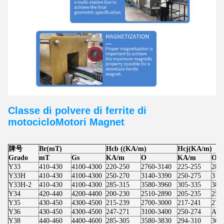
Classe di polvere di ferrite di
motociclo
Motori
Magnet
牌号
Br(mT)
Hcb ((KA/m)
Hcj(KA/m)
Grado
mT
Gs
KA/m
O
KA/m
O
Y33
410-430
4100-4300
220-250
2760-3140
225-255
283
Y33H
410-430
4100-4300
250-270
3140-3390
250-275
314
Y33H-2
410-430
4100-4300
285-315
3580-3960
305-335
383
Y34
420-440
4200-4400
200-230
2510-2890
205-235
257
Y35
430-450
4300-4500
215-239
2700-3000
217-241
273
Y36
430-450
4300-4500
247-271
3100-3400
250-274
Altr
Y38
440-460
4400-4600
285-305
3580-3830
294-310
369