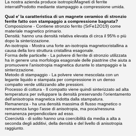
La nostra azienda produce isotropici
Magneti di ferrite
interrati
Prodotto mediante stampaggio a compressione umida.
Qual e' la caratteristica di un magnete ceramico di stronzio
ferrite fatto con stampaggio a compressione bagnata?
Composizione - Contiene stronzio ferrito (SrFe12O19) come
materiale magnetico primario.
Densità: hanno una densità relativa elevata di circa il 95% o più
dopo la sinterizzazione.
An-isotropia - Mostra una forte an-isotropia magnetocristallina a
causa della loro struttura cristallina esagonale.
Forma delle particelle - La polvere di ferrite di stronzio utilizzata
ha in genere una morfologia esagonale delle piastrine che aiuta a
promuovere l'anisotropia magnetica durante lo stampaggio e la
sinterizzazione.
Metodo di stampaggio - La polvere viene mescolata con un
legante liquido e stampata per compressione in un denso
compatto verde utilizzando alte pressioni.
Processo di cottura - Il compatto viene quindi sinterizzato ad alta
temperatura per sviluppare la densità preservando l'orientamento
dell'anisotropia magnetica indotta dalla stampatura.
Remanenza - ha una densità massima di flusso magnetico o
remanenza lungo l'asse di anisotropia, ma poca/nessuna
remanenza perpendicolare ad esso.
Coercività - di solito hanno una coercibilità da media a alta a
seconda degli additivi, della densità e del livello di anisotropia
raggiunto.