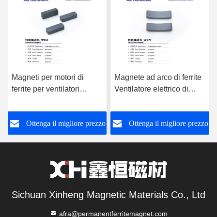
Magneti per motori di
Magnete ad arco di ferrite
ferrite per ventilatori
Ventilatore elettrico di
elettrici
soffitto Magnete ferrite
permanente W077
o
Ottenga il migliore prezzo
Ottenga il migliore prezzo
Sichuan Xinheng Magnetic Materials Co., Ltd
afra@permanentferritemagnet.com