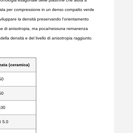
 morfologia esagonale delle piastrine che aiuta a
pata per compressione in un denso compatto verde
sviluppare la densità preservando l'orientamento
se di anisotropia, ma poca/nessuna remanenza
della densità e del livello di anisotropia raggiunto.
zzata (ceramica)
50
50
530
¢ 5.0