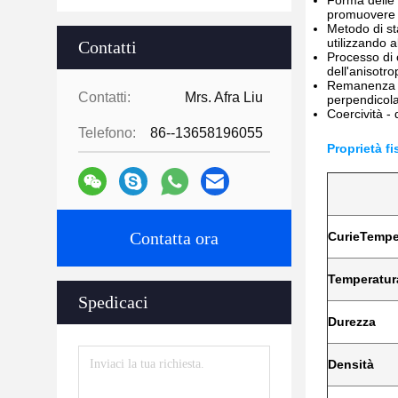
Forma delle p
promuovere l
Metodo di st
utilizzando a
Contatti
Processo di 
dell'anisotr
Remanenza -
Contatti:
Mrs. Afra Liu
perpendicola
Coercività - 
Telefono:
86--13658196055
Proprietà fi
Contatta ora
Curie
Tempe
Temperatur
Spedicaci
Durezza
Densità