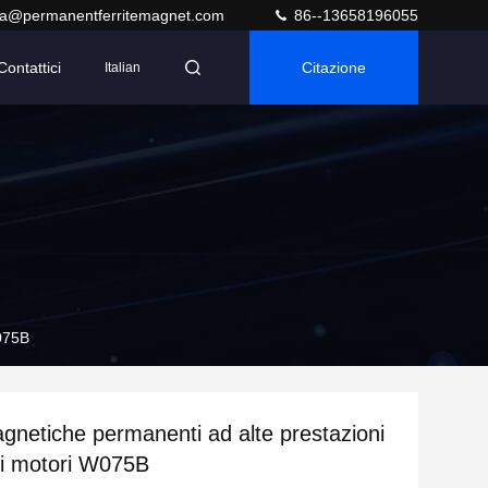
ra@permanentferritemagnet.com
86--13658196055
Contattici
Citazione
Italian
W075B
agnetiche permanenti ad alte prestazioni
si motori W075B