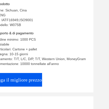
rodotto
ine: Sichuan, Cina
ENG
ne: IATF16949,ISO9001
dello: W075B
asporto & di pagamento
rdine minimo: 1000 PCS
iabile
ticolari: Cartone + pallet
egna: 10-15 giorni
gamento: T/T, L/C, D/P, T/T, Western Union, MoneyGram
limentazione: 10000 tonnellate all'anno
ga il migliore prezzo