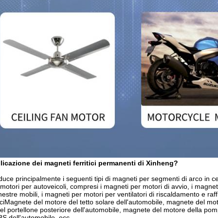
plicazione dei magneti ferritici permanenti di Xinheng?
uce principalmente i seguenti tipi di magneti per segmenti di arco in c
otori per autoveicoli, compresi i magneti per motori di avvio, i magneti 
nestre mobili, i magneti per motori per ventilatori di riscaldamento e ra
iciMagnete del motore del tetto solare dell'automobile, magnete del mo
el portellone posteriore dell'automobile, magnete del motore della pom
BS dell'automobile, ecc.