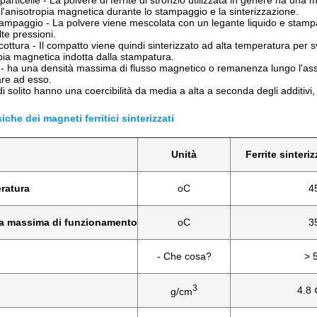
articelle - La polvere di ferrite di stronzio utilizzata in genere ha una
'anisotropia magnetica durante lo stampaggio e la sinterizzazione.
ampaggio - La polvere viene mescolata con un legante liquido e stam
lte pressioni.
cottura - Il compatto viene quindi sinterizzato ad alta temperatura per 
opia magnetica indotta dalla stampatura.
 ha una densità massima di flusso magnetico o remanenza lungo l'as
re ad esso.
di solito hanno una coercibilità da media a alta a seconda degli additivi, 
siche dei magneti ferritici sinterizzati
Unità
Ferrite sinteri
ratura
oC
4
a massima di funzionamento
oC
3
- Che cosa?
> 
3
4.8 
g/cm