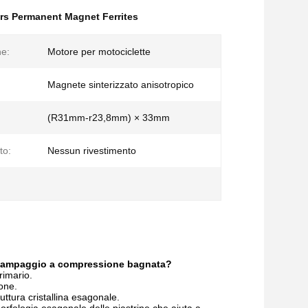
ors Permanent Magnet Ferrites
ne:
Motore per motociclette
Magnete sinterizzato anisotropico
(R31mm-r23,8mm) × 33mm
to:
Nessun rivestimento
on stampaggio a compressione bagnata?
rimario.
ione.
uttura cristallina esagonale.