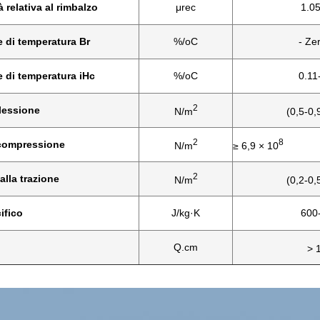
 relativa al rimbalzo
μrec
1.05
e di temperatura Br
%/oC
- Ze
e di temperatura iHc
%/oC
0.11
2
flessione
N/m
(0,5-0,
2
8
-compressione
N/m
≥ 6,9 × 10
2
alla trazione
N/m
(0,2-0,
ifico
J/kg·K
600
Q.cm
> 