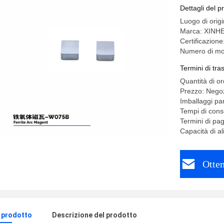
Dettagli del p
Luogo di orig
Marca: XINH
Certificazio
Numero di mo
Termini di tr
Quantità di o
Prezzo: Negoz
Imballaggi par
Tempi di cons
Termini di pa
Capacità di a
Otten
l prodotto
Descrizione del prodotto