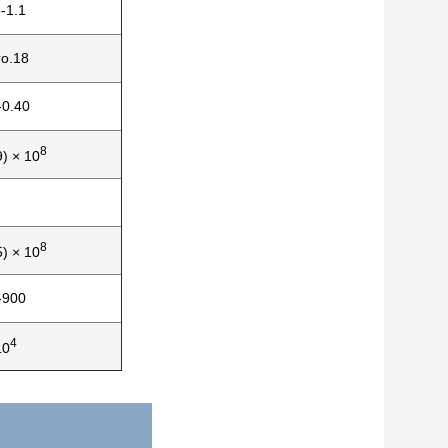
-1.1
ro.18
-0.40
8
9) × 10
8
5) × 10
-900
4
10