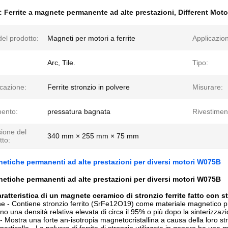
e:
Ferrite a magnete permanente ad alte prestazioni
,
Different Mot
el prodotto:
Magneti per motori a ferrite
Applicazio
Arc, Tile.
Tipo:
icazione:
Ferrite stronzio in polvere
Misurare:
mento:
pressatura bagnata
Rivestimen
ione del
340 mm × 255 mm × 75 mm
tto:
netiche permanenti ad alte prestazioni per diversi motori W075B
netiche permanenti ad alte prestazioni per diversi motori W075B
caratteristica di un magnete ceramico di stronzio ferrite fatto c
 - Contiene stronzio ferrito (SrFe12O19) come materiale magnetico p
o una densità relativa elevata di circa il 95% o più dopo la sinterizzaz
- Mostra una forte an-isotropia magnetocristallina a causa della loro str