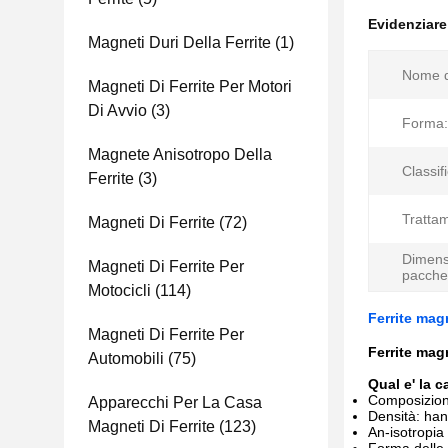
Evidenziar
Magneti Duri Della Ferrite
(1)
Nome d
Magneti Di Ferrite Per Motori
Di Avvio
(3)
Forma:
Magnete Anisotropo Della
Classif
Ferrite
(3)
Tratta
Magneti Di Ferrite
(72)
Dimens
Magneti Di Ferrite Per
pacche
Motocicli
(114)
Ferrite mag
Magneti Di Ferrite Per
Ferrite mag
Automobili
(75)
Qual e' la 
Composizione
Apparecchi Per La Casa
Densità: hann
Magneti Di Ferrite
(123)
An-isotropia 