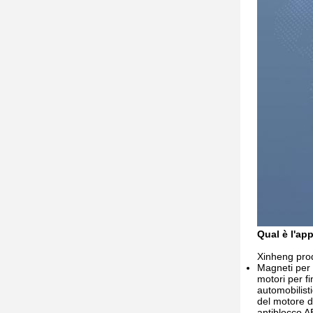
Qual è l'ap
Xinheng prod
Magneti per m
motori per fi
automobilist
del motore d
antiblocco A