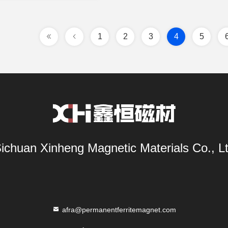
1
2
3
4
5
ichuan Xinheng Magnetic Materials Co., L
afra@permanentferritemagnet.com