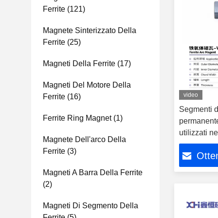
Ferrite
(121)
Magnete Sinterizzato Della
Ferrite
(25)
Magneti Della Ferrite
(17)
Magneti Del Motore Della
video
Ferrite
(16)
Segmenti di
Ferrite Ring Magnet
(1)
permanente
utilizzati 
Magnete Dell'arco Della
Ferrite
(3)
Otten
Magneti A Barra Della Ferrite
(2)
Magneti Di Segmento Della
Ferrite
(5)