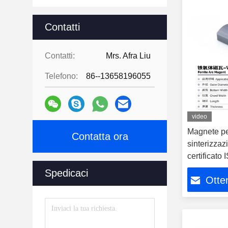
Contatti
Contatti:
Mrs. Afra Liu
Telefono:
86--13658196055
video
Magnete per
Contatta ora
sinterizzaz
certificat
Spedicaci
Otten