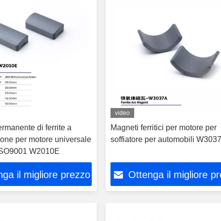
video
manente di ferrite a
Magneti ferritici per motore per
ione per motore universale
soffiatore per automobili W303
o ISO9001 W2010E
ga il migliore prezzo
Ottenga il migliore p