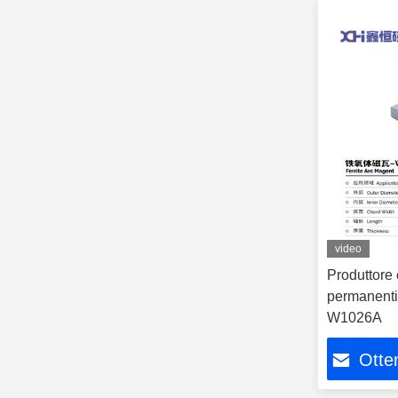
video
Produttore 
permanenti 
W1026A
Otten