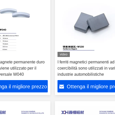
video
 magnete permanente duro
I ferriti magnetici permanenti ad
viene utilizzato per il
coercibilità sono utilizzati in var
versale W040
industrie automobilistiche
ga il migliore prezzo
Ottenga il migliore p