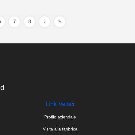
6
7
8
td
Link Veloci
Profilo aziendale
Visita alla fabbrica