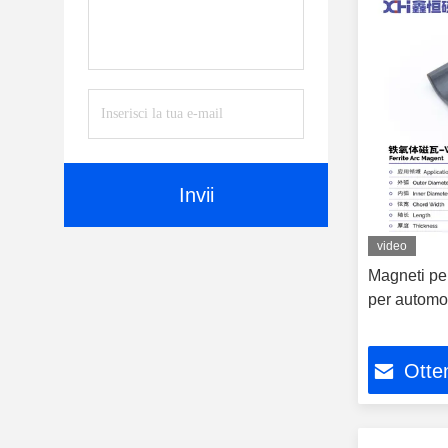
Invii
video
Magneti per
per automo
Otten