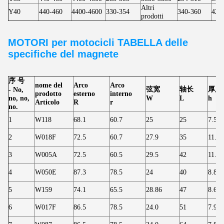
Altri
Y40
440-460
4400-4600
330-354
340-360
427
prodotti
MOTORI per motocicli
TABELLA delle
specifiche del magnete
序 号
nome del
Arco
Arco
弦宽
轴长
厚度
- No,
prodotto
esterno
interno
no, no,
W
L
h
Articolo
R
r
no.
1
W118
68.1
60.7
25
25
7.50
2
W018F
72.5
60.7
27.9
35
11.80
3
W005A
72.5
60.5
29.5
42
11.80
4
W050E
87.3
78.5
24
40
8.80
5
W159
74.1
65.5
28.86
47
8.60
6
W017F
86.5
78.5
24.0
51
7.90