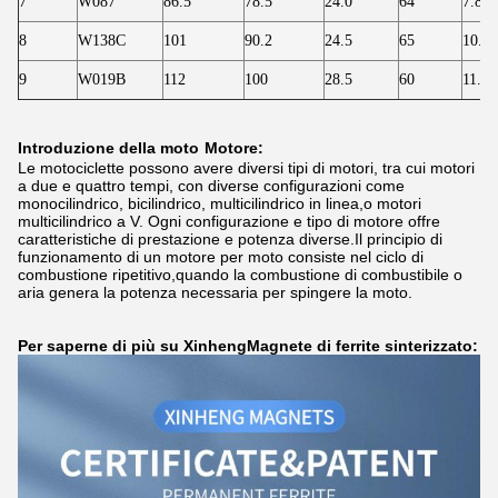
7
W087
86.5
78.5
24.0
64
7.80
8
W138C
101
90.2
24.5
65
10.8
9
W019B
112
100
28.5
60
11.90
Introduzione della moto
Motore:
Le motociclette possono avere diversi tipi di motori, tra cui motori
a due e quattro tempi, con diverse configurazioni come
monocilindrico, bicilindrico, multicilindrico in linea,o motori
multicilindrico a V. Ogni configurazione e tipo di motore offre
caratteristiche di prestazione e potenza diverse.Il principio di
funzionamento di un motore per moto consiste nel ciclo di
combustione ripetitivo,quando la combustione di combustibile o
aria genera la potenza necessaria per spingere la moto.
Per saperne di più su Xinheng
Magnete di ferrite sinterizzato: