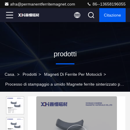
afra@permanentferritemagnet.com
86--13658196055
Citazione
prodotti
Casa.
>
Prodotti
>
Magneti Di Ferrite Per Motocicli
>
Processo di stampaggio a umido Magnete ferrite sinterizzato per
motore di moto W152