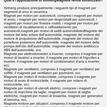
Qual è l'applicazione di Xinheng
Magnete ferrite sinterizzato
?
Xinheng produce principalmente i seguenti tipi di magneti per
segmenti di arco in ceramica:
Magneti per motori per autoveicoli, compresi i magneti per motori
di avvio, i magneti per motori per tergicristalli per autoveicoli, i
magneti per motori per finestre mobili, i magneti per motori per
ventilatori di riscaldamento e raffreddamento per
autoveicoli,magneti per motori di sedili automobilisticiMagnete del
motore del tetto solare dell'automobile, magnete del motore del
motore di propulsione dell'automobile, magnete del motore del
portellone posteriore dell'automobile, magnete del motore della
pompa dell'olio dell'automobile, magnete del motore antiblocco
ABS dell'automobile, ecc.
Magnete per elettrodomestici a inverter, compreso il magnete per
motori di lavatrici a inverter, il magnete per motori di frigoriferi a
inverter, il magnete per motori di condizionatori d'aria a inverter,
ecc.
Magnete per ventilatori, compreso il magnete per ventilatori per
soffitti, il magnete per ventilatori per pavimenti, ecc.
Magnete per motori di motociclette, compreso il magnete per
motori di avvio di motociclette, il magnete per volano di
motociclette, ecc.
Magnete per motori di utensili elettrici, compresi i magneti per
motori di macchine da taglio, magneti per motori di seghe
elettriche, magneti per motori di tosaerba, magneti per generatori
di benzina, ecc.
Magnete motore per attuatori, compreso il magnete motore per