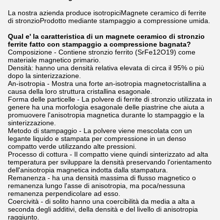
La nostra azienda produce isotropici
Magnete ceramico di ferrite
di stronzio
Prodotto mediante stampaggio a compressione umida.
Qual e' la caratteristica di un magnete ceramico di stronzio
ferrite fatto con stampaggio a compressione bagnata?
Composizione - Contiene stronzio ferrito (SrFe12O19) come
materiale magnetico primario.
Densità: hanno una densità relativa elevata di circa il 95% o più
dopo la sinterizzazione.
An-isotropia - Mostra una forte an-isotropia magnetocristallina a
causa della loro struttura cristallina esagonale.
Forma delle particelle - La polvere di ferrite di stronzio utilizzata in
genere ha una morfologia esagonale delle piastrine che aiuta a
promuovere l'anisotropia magnetica durante lo stampaggio e la
sinterizzazione.
Metodo di stampaggio - La polvere viene mescolata con un
legante liquido e stampata per compressione in un denso
compatto verde utilizzando alte pressioni.
Processo di cottura - Il compatto viene quindi sinterizzato ad alta
temperatura per sviluppare la densità preservando l'orientamento
dell'anisotropia magnetica indotta dalla stampatura.
Remanenza - ha una densità massima di flusso magnetico o
remanenza lungo l'asse di anisotropia, ma poca/nessuna
remanenza perpendicolare ad esso.
Coercività - di solito hanno una coercibilità da media a alta a
seconda degli additivi, della densità e del livello di anisotropia
raggiunto.