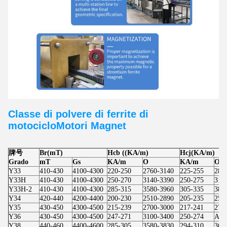
Classe di polvere di ferrite di
motociclo
Motori
Magnet
牌号
Br(mT)
Hcb ((KA/m)
Hcj(KA/m)
Grado
mT
Gs
KA/m
O
KA/m
O
Y33
410-430
4100-4300
220-250
2760-3140
225-255
283
Y33H
410-430
4100-4300
250-270
3140-3390
250-275
314
Y33H-2
410-430
4100-4300
285-315
3580-3960
305-335
383
Y34
420-440
4200-4400
200-230
2510-2890
205-235
257
Y35
430-450
4300-4500
215-239
2700-3000
217-241
273
Y36
430-450
4300-4500
247-271
3100-3400
250-274
Altr
Y38
440-460
4400-4600
285-305
3580-3830
294-310
369