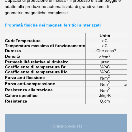
Capacità di produzione di massa - Il processo di stampaggio è
adatto alla produzione automatizzata di grandi volumi di
geometrie magnetiche complesse.
Proprietà fisiche dei magneti ferritici sinterizzati
Unità
Curie
Temperatura
oC
Temperatura massima di funzionamento
oC
Durezza
- Che cosa?
3
Densità
g/cm
Permeabilità relativa al rimbalzo
μrec
Coefficiente di temperatura Br
%/oC
Coefficiente di temperatura iHc
%/oC
2
Forza anti flessione
N/m
2
Forza anti-compressione
N/m
≥ 6,
2
Resistenza alla trazione
N/m
Calore specifico
J/kg·K
Resistenza
Q.cm