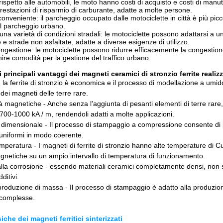
spetto alle automobili, le moto hanno costi di acquisto e costi di manute
prestazioni di risparmio di carburante, adatte a molte persone.
nveniente: il parcheggio occupato dalle motociclette in città è più piccol
l parcheggio urbano.
 una varietà di condizioni stradali: le motociclette possono adattarsi a 
e e strade non asfaltate, adatte a diverse esigenze di utilizzo.
ongestione: le motociclette possono ridurre efficacemente la congestione
rnire comodità per la gestione del traffico urbano.
i principali vantaggi dei magneti ceramici di stronzio ferrite rea
 la ferrite di stronzio è economica e il processo di modellazione a umid
ei magneti delle terre rare.
tà magnetiche - Anche senza l'aggiunta di pesanti elementi di terre rare,
 700-1000 kA / m, rendendoli adatti a molte applicazioni.
dimensionale - Il processo di stampaggio a compressione consente di p
uniformi in modo coerente.
temperatura - I magneti di ferrite di stronzio hanno alte temperature di
gnetiche su un ampio intervallo di temperatura di funzionamento.
lla corrosione - essendo materiali ceramici completamente densi, non 
ditivi.
produzione di massa - Il processo di stampaggio è adatto alla produzio
complesse.
siche dei magneti ferritici sinterizzati