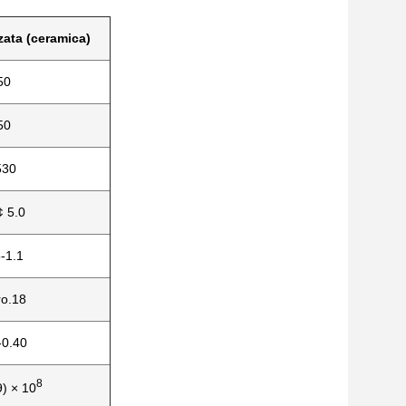
zzata (ceramica)
50
50
530
¢ 5.0
-1.1
ro.18
-0.40
8
9) × 10