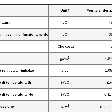
Unità
Ferrite sinteri
ratura
oC
4
a massima di funzionamento
oC
3
- Che cosa?
> 
3
4.8 
g/cm
 relativa al rimbalzo
μrec
1.05
e di temperatura Br
%/oC
- Ze
e di temperatura iHc
%/oC
0.11
2
flessione
N/m
(0,5-0,