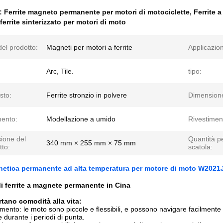
e:
Ferrite magneto permanente per motori di motociclette
,
Ferrite 
errite sinterizzato per motori di moto
el prodotto:
Magneti per motori a ferrite
Applicazio
Arc, Tile.
tipo:
to:
Ferrite stronzio in polvere
Dimension
mento:
Modellazione a umido
Rivestimen
ione del
Quantità p
340 mm × 255 mm × 75 mm
tto:
scatola:
netica permanente ad alta temperatura per motore di moto W2021
di ferrite a magnete permanente in Cina
tano comodità alla vita:
ento: le moto sono piccole e flessibili, e possono navigare facilmente n
 durante i periodi di punta.