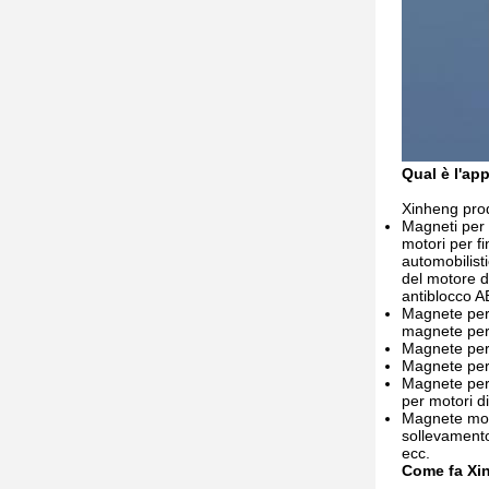
Qual è l'ap
Xinheng prod
Magneti per m
motori per fi
automobilist
del motore d
antiblocco A
Magnete per e
magnete per m
Magnete per v
Magnete per 
Magnete per 
per motori d
Magnete moto
sollevamento
ecc.
Come fa Xin