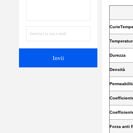
Curie
Tempe
Temperatur
Durezza
Invii
Densità
Permeabilità
Coefficient
Coefficient
Forza anti 