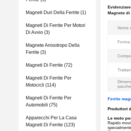
Evidenziar
Magneti Duri Della Ferrite
(1)
Magnete di f
Magneti Di Ferrite Per Motori
Nome d
Di Avvio
(3)
Forma:
Magnete Anisotropo Della
Ferrite
(3)
Compos
Magneti Di Ferrite
(72)
Tratta
Magneti Di Ferrite Per
Dimens
Motocicli
(114)
pacche
Magneti Di Ferrite Per
Ferrite mag
Automobili
(75)
Produttori 
Apparecchi Per La Casa
Le moto por
Rapido movim
Magneti Di Ferrite
(123)
specialmente