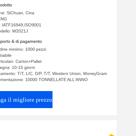
rodotto
ine: SiChuan, Cina
ENG
ne: IATF16949,ISO9001
dello: W2021J
asporto & di pagamento
rdine minimo: 1000 pezzi
iabile
ticolari: Carton+Pallet
egna: 10-15 giorni
gamento: T/T, L/C, D/P, T/T, Western Union, MoneyGram
alimentazione: 10000 TONNELLATE ALL'ANNO
ga il migliore prezzo