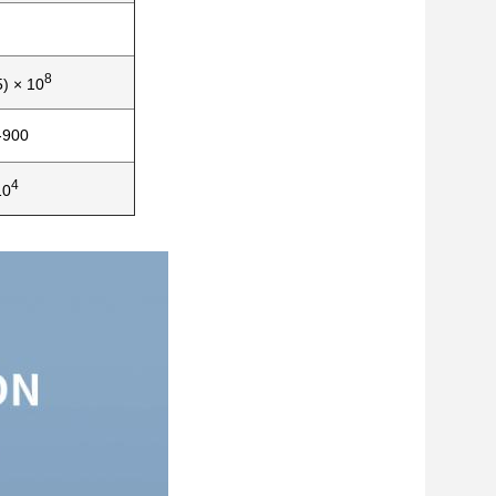
8
5) × 10
-900
4
10