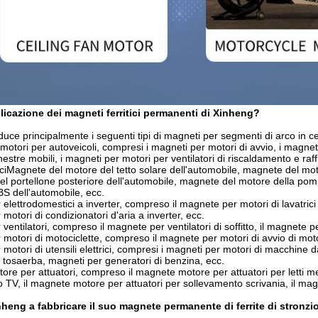
plicazione dei magneti ferritici permanenti di Xinheng?
uce principalmente i seguenti tipi di magneti per segmenti di arco in c
otori per autoveicoli, compresi i magneti per motori di avvio, i magneti 
nestre mobili, i magneti per motori per ventilatori di riscaldamento e ra
iciMagnete del motore del tetto solare dell'automobile, magnete del mo
el portellone posteriore dell'automobile, magnete del motore della pom
BS dell'automobile, ecc.
lettrodomestici a inverter, compreso il magnete per motori di lavatrici a i
otori di condizionatori d'aria a inverter, ecc.
entilatori, compreso il magnete per ventilatori di soffitto, il magnete pe
motori di motociclette, compreso il magnete per motori di avvio di motoc
motori di utensili elettrici, compresi i magneti per motori di macchine d
i tosaerba, magneti per generatori di benzina, ecc.
re per attuatori, compreso il magnete motore per attuatori per letti med
 TV, il magnete motore per attuatori per sollevamento scrivania, il magne
heng a fabbricare il suo magnete permanente di ferrite di stronzi