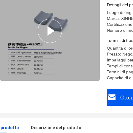
Dettagli del p
Luogo di orig
Marca: XINH
Certificazio
Numero di mo
Termini di tr
Quantità di o
Prezzo: Negoz
Imballaggi par
Tempi di cons
Termini di pa
Capacità di 
Otten
l prodotto
Descrizione del prodotto