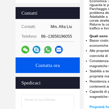
Economica: ri
riguarda le 
Parcheggio co
Contatti
problema de
Adattabile a
corsie strett
Ridurre la c
Contatti:
Mrs. Afra Liu
traffico e fo
Quali sono 
Telefono:
86--13658196055
Basso costo:
economiche d
Alte proprie
coercività di
Consistenza 
Contatta ora
magnetiche 
Stabilità a 
proprietà ma
Resistenza a
Spedicaci
contenenti ad
Capacità di 
magnetiche 
Proprietà fi