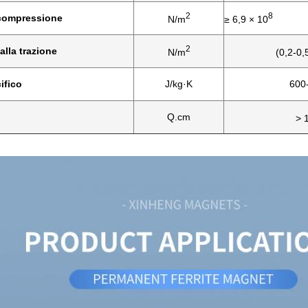
2
8
-compressione
N/m
≥ 6,9 × 10
2
alla trazione
N/m
(0,2-0,
ifico
J/kg·K
600
Q.cm
> 