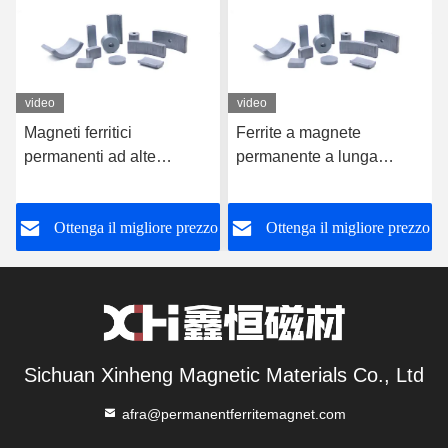
video
video
Magneti ferritici
Ferrite a magnete
permanenti ad alte
permanente a lunga
prestazioni con uscita
durata per motore di
stabile nei motori di avvio
motocicletta 340 mm ×
o
Ottenga il migliore prezzo
Ottenga il migliore prezzo
delle motociclette
255 mm × 75 mm
Dimensione del pacchetto
Sichuan Xinheng Magnetic Materials Co., Ltd
afra@permanentferritemagnet.com