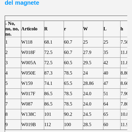
del magnete
- No,
no, no,
Articolo
R
r
W
L
h
no.
1
W118
68.1
60.7
25
25
7.50
2
W018F
72.5
60.7
27.9
35
11.80
3
W005A
72.5
60.5
29.5
42
11.80
4
W050E
87.3
78.5
24
40
8.80
5
W159
74.1
65.5
28.86
47
8.60
6
W017F
86.5
78.5
24.0
51
7.90
7
W087
86.5
78.5
24.0
64
7.80
8
W138C
101
90.2
24.5
65
10.8
9
W019B
112
100
28.5
60
11.90