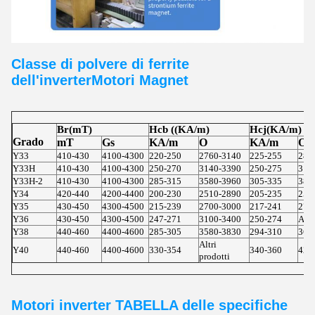
Classe di polvere di ferrite
dell'inverter
Motori
Magnet
Br(mT)
Hcb ((KA/m)
Hcj(KA/m)
Grado
mT
Gs
KA/m
O
KA/m
O
Y33
410-430
4100-4300
220-250
2760-3140
225-255
283
Y33H
410-430
4100-4300
250-270
3140-3390
250-275
314
Y33H-2
410-430
4100-4300
285-315
3580-3960
305-335
383
Y34
420-440
4200-4400
200-230
2510-2890
205-235
257
Y35
430-450
4300-4500
215-239
2700-3000
217-241
273
Y36
430-450
4300-4500
247-271
3100-3400
250-274
Altr
Y38
440-460
4400-4600
285-305
3580-3830
294-310
369
Altri
Y40
440-460
4400-4600
330-354
340-360
427
prodotti
Motori inverter
TABELLA delle specifiche