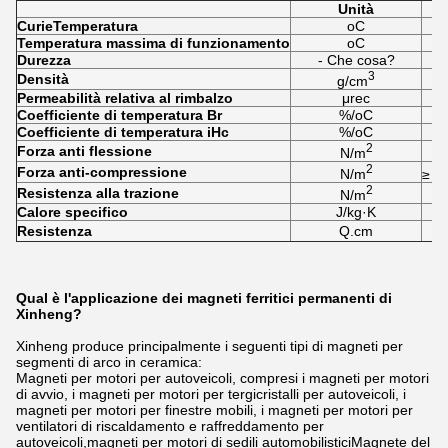
Unità
Curie
Temperatura
oC
Temperatura massima di funzionamento
oC
Durezza
- Che cosa?
3
Densità
g/cm
Permeabilità relativa al rimbalzo
μrec
Coefficiente di temperatura Br
%/oC
Coefficiente di temperatura iHc
%/oC
2
Forza anti flessione
N/m
2
Forza anti-compressione
N/m
≥ 6,
2
Resistenza alla trazione
N/m
Calore specifico
J/kg·K
Resistenza
Q.cm
Qual è l'applicazione dei magneti ferritici permanenti di
Xinheng?
Xinheng produce principalmente i seguenti tipi di magneti per
segmenti di arco in ceramica:
Magneti per motori per autoveicoli, compresi i magneti per motori
di avvio, i magneti per motori per tergicristalli per autoveicoli, i
magneti per motori per finestre mobili, i magneti per motori per
ventilatori di riscaldamento e raffreddamento per
autoveicoli,magneti per motori di sedili automobilisticiMagnete del