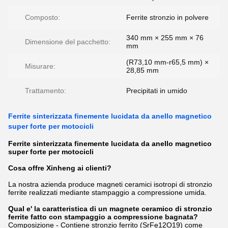
Composto:
Ferrite stronzio in polvere
340 mm × 255 mm × 76
Dimensione del pacchetto:
mm
(R73,10 mm-r65,5 mm) ×
Misurare:
28,85 mm
Trattamento:
Precipitati in umido
Ferrite sinterizzata finemente lucidata da anello magnetico
super forte per motocicli
Ferrite sinterizzata finemente lucidata da anello magnetico
super forte per motocicli
Cosa offre Xinheng ai clienti?
La nostra azienda produce magneti ceramici isotropi di stronzio
ferrite realizzati mediante stampaggio a compressione umida.
Qual e' la caratteristica di un magnete ceramico di stronzio
ferrite fatto con stampaggio a compressione bagnata?
Composizione - Contiene stronzio ferrito (SrFe12O19) come