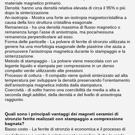
materiale magnetico primario.
Densità: hanno una densità relativa elevata di circa il 95% o più
dopo la sinterizzazione.
An-isotropia - Mostra una forte an-isotropia magnetocristallina a
causa della loro struttura cristallina esagonale.
Remanenza - ha una densità massima di flusso magnetico o
remanenza lungo l'asse di anisotropia, ma poca/nessuna
remanenza perpendicolare ad esso.
Forma delle particelle - La polvere di ferrite di stronzio utilizzata in
genere ha una morfologia esagonale delle piastrine che aiuta a
promuovere l'anisotropia magnetica durante lo stampaggio e la
sinterizzazione.
Metodo di stampaggio - La polvere viene mescolata con un
legante liquido e stampata per compressione in un denso
compatto verde utilizzando alte pressioni.
Processo di cottura - Il compatto viene quindi sinterizzato ad alta
temperatura per sviluppare la densità preservando l'orientamento
dell'anisotropia magnetica indotta dalla stampatura.
Coercività - di solito hanno una coercibilità da media a alta a
seconda degli additivi, della densità e del livello di anisotropia
raggiunto.
Quali sono i principali vantaggi dei magneti ceramici di
stronzio ferrite realizzati con stampaggio a compressione
bagnata?
Basso costo - La ferrite di stronzio è economica e il processo di